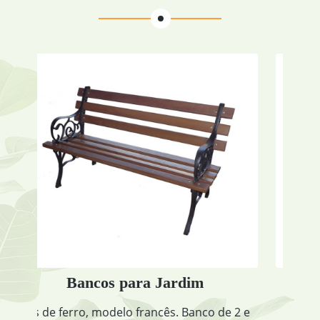
 Jardim
Treliça de Madeira Triang
ncês. Banco de 2 e
Treliça de Madeira Triangular: Cód