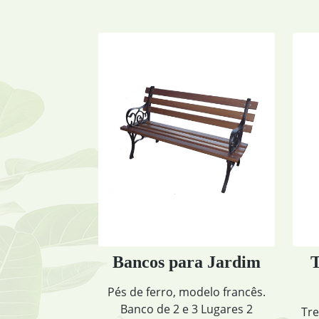
 para Jardim
Treliça de Madeira
Triangular
rro, modelo francês.
e 2 e 3 Lugares 2
Treliça de Madeira Triangular: