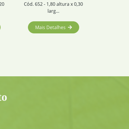
diametro x 23cm alturaC&o...
ra x 0,30
Mais Detalhes
s
to