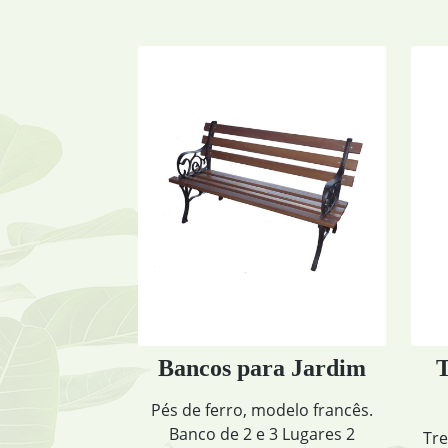
para Jardim
Treliça de Madeira
Triangular
, modelo francês.
2 e 3 Lugares 2
Treliça de Madeira Triangular: