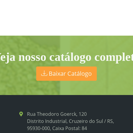
eja nosso catálogo comple
Baixar Catálogo
Rua Theodoro Goerck, 120
Distrito Industrial, Cruzeiro do Sul / RS,
95930-000, Caixa Postal: 84