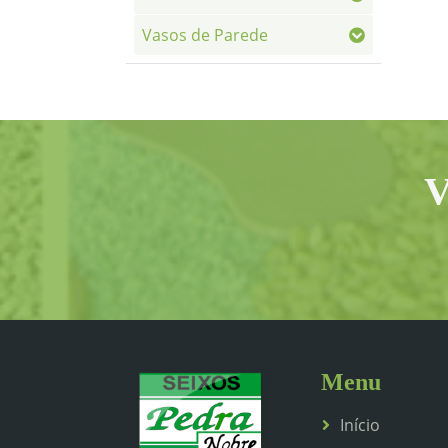
Vasos de Parede
V
Menu
Início