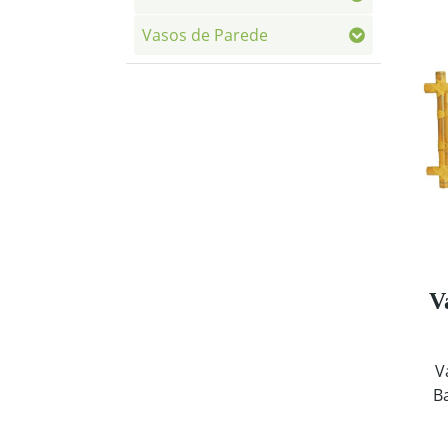
Vasos de Parede
V
V
B