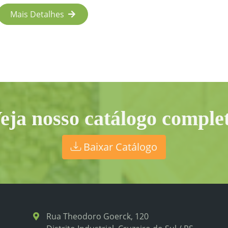
Mais Detalhes
eja nosso catálogo comple
Baixar Catálogo
Rua Theodoro Goerck, 120