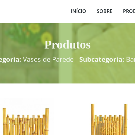
INÍCIO
SOBRE
PRO
Produtos
egoria:
Vasos de Parede -
Subcategoria:
Ba